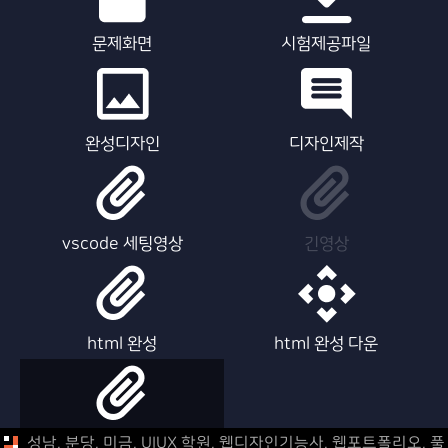
문제화면
시험제공파일
완성디자인
디자인제작
vscode 세팅영상
긴영상
html 완성
html 완성 다운
html 제작영상
성남, 분당, 미금, UIUX 학원, 웹디자인기능사, 웹포트폴리오,
풀