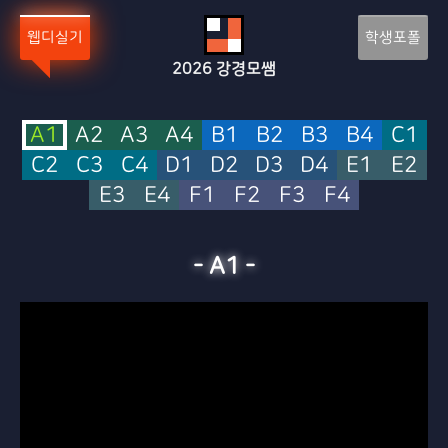
Sketchbook5, 스케치북5
Sketchbook5, 스케치북5
웹디실기
학생포폴
2026
강경모쌤
A1
A2
A3
A4
B1
B2
B3
B4
C1
C2
C3
C4
D1
D2
D3
D4
E1
E2
E3
E4
F1
F2
F3
F4
-
A1
-