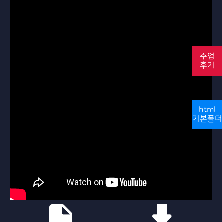
수업
후기
html
기본폴더