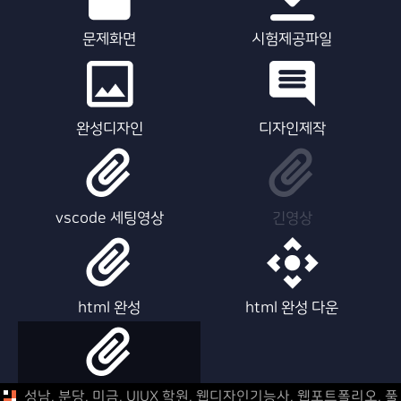
문제화면
시험제공파일
완성디자인
디자인제작
vscode 세팅영상
긴영상
html 완성
html 완성 다운
html 제작영상
성남, 분당, 미금, UIUX 학원, 웹디자인기능사, 웹포트폴리오,
풀