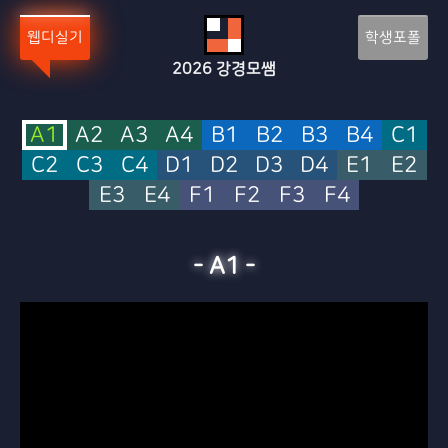
Sketchbook5, 스케치북5
Sketchbook5, 스케치북5
웹디실기
학생포폴
2026
강경모쌤
A1
A2
A3
A4
B1
B2
B3
B4
C1
C2
C3
C4
D1
D2
D3
D4
E1
E2
E3
E4
F1
F2
F3
F4
-
A1
-