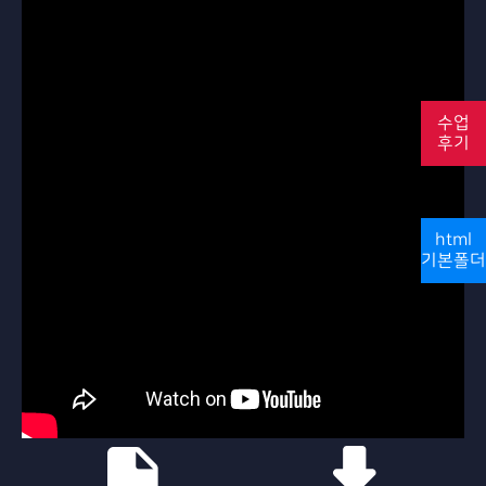
수업
후기
html
기본폴더