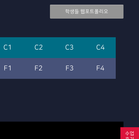
학생들 웹포트폴리오
C1
C2
C3
C4
F1
F2
F3
F4
수업