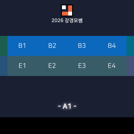
2026
강경모쌤
B1
B2
B3
B4
E1
E2
E3
E4
-
A1
-