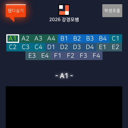
Sketchbook5, 스케치북5
Sketchbook5, 스케치북5
웹디실기
학생포폴
2026
강경모쌤
A1
A2
A3
A4
B1
B2
B3
B4
C1
C2
C3
C4
D1
D2
D3
D4
E1
E2
E3
E4
F1
F2
F3
F4
-
A1
-