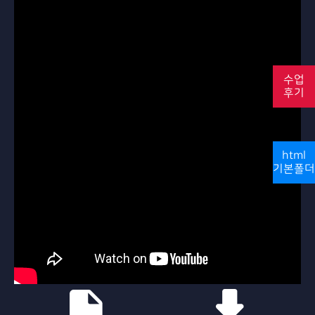
수업
후기
html
기본폴더