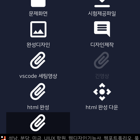
문제화면
시험제공파일
완성디자인
디자인제작
vscode 세팅영상
긴영상
html 완성
html 완성 다운
html 제작영상
성남, 분당, 미금, UIUX 학원, 웹디자인기능사, 웹포트폴리오,
풀