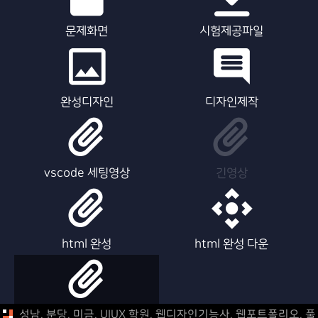
문제화면
시험제공파일
완성디자인
디자인제작
vscode 세팅영상
긴영상
html 완성
html 완성 다운
html 제작영상
성남, 분당, 미금, UIUX 학원, 웹디자인기능사, 웹포트폴리오,
풀