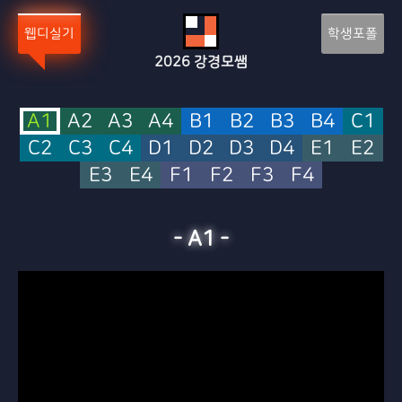
Sketchbook5, 스케치북5
Sketchbook5, 스케치북5
웹디실기
학생포폴
2026
강경모쌤
A1
A2
A3
A4
B1
B2
B3
B4
C1
C2
C3
C4
D1
D2
D3
D4
E1
E2
E3
E4
F1
F2
F3
F4
-
A1
-