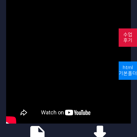
수업
후기
html
기본폴더