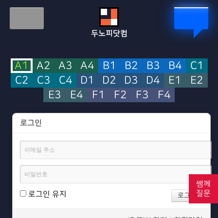
두노피닷컴
A1
A2
A3
A4
B1
B2
B3
B4
C1
C2
C3
C4
D1
D2
D3
D4
E1
E2
E3
E4
F1
F2
F3
F4
로그인
쌤께
질문
로그인 유지