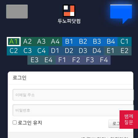
두노피닷컴
A1
A2
A3
A4
B1
B2
B3
B4
C1
C2
C3
C4
D1
D2
D3
D4
E1
E2
E3
E4
F1
F2
F3
F4
로그인
쌤께
질문
로그인 유지