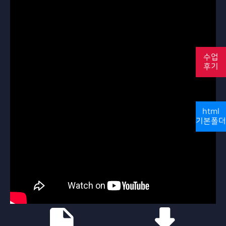
수업
후기
html
기본폴더