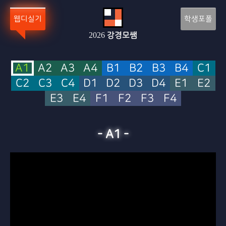
웹디실기
학생포폴
2026
강경모쌤
A1
A2
A3
A4
B1
B2
B3
B4
C1
C2
C3
C4
D1
D2
D3
D4
E1
E2
E3
E4
F1
F2
F3
F4
-
A1
-