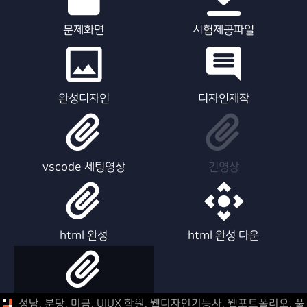
문제화면
시험제공파일
완성디자인
디자인제작
vscode 세팅영상
긴영상
html 완성
html 완성 다운
html 제작영상
성남, 분당, 미금, UIUX 학원, 웹디자인기능사, 웹포트폴리오,
풀