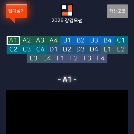
웹디실기
학생포폴
2026
강경모쌤
A1
A2
A3
A4
B1
B2
B3
B4
C1
C2
C3
C4
D1
D2
D3
D4
E1
E2
E3
E4
F1
F2
F3
F4
-
A1
-