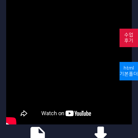
수업
후기
html
기본폴더