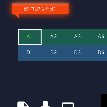
웹디자인기능사 실기
A1
A2
A3
A4
D1
D2
D3
D4