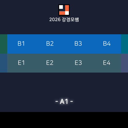
2026
강경모쌤
B1
B2
B3
B4
E1
E2
E3
E4
-
A1
-