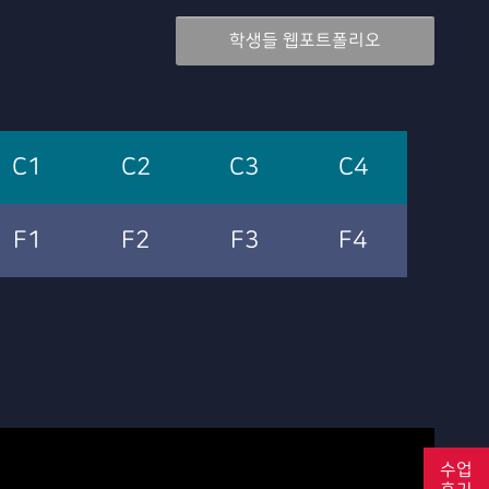
학생들 웹포트폴리오
C1
C2
C3
C4
F1
F2
F3
F4
수업