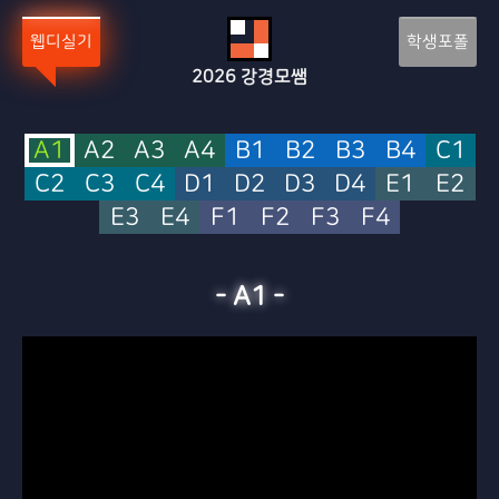
웹디실기
학생포폴
2026
강경모쌤
A1
A2
A3
A4
B1
B2
B3
B4
C1
C2
C3
C4
D1
D2
D3
D4
E1
E2
E3
E4
F1
F2
F3
F4
-
A1
-