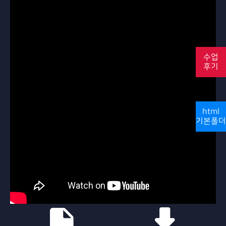
수업
후기
html
기본폴더