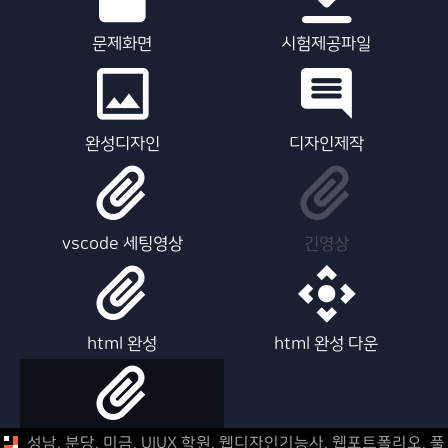
문제화면
시험제공파일
완성디자인
디자인제작
vscode 세팅영상
긴영상
html 완성
html 완성 다운
html 제작영상
성남, 분당, 미금, UIUX 학원, 웹디자인기능사, 웹포트폴리오,
풀