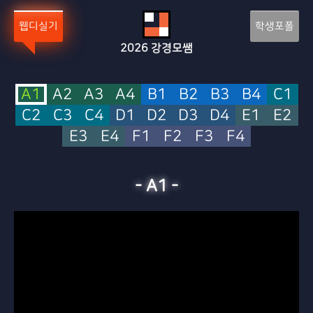
웹디실기
학생포폴
2026
강경모쌤
A1
A2
A3
A4
B1
B2
B3
B4
C1
C2
C3
C4
D1
D2
D3
D4
E1
E2
E3
E4
F1
F2
F3
F4
-
A1
-