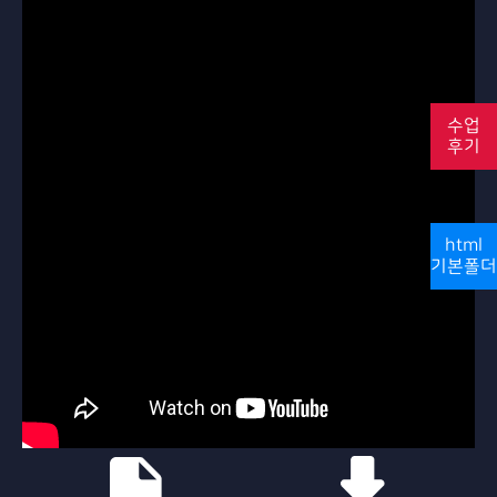
수업
후기
html
기본폴더