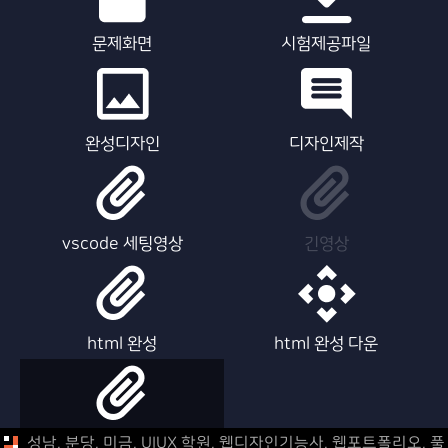
문제화면
시험제공파일
완성디자인
디자인제작
vscode 세팅영상
긴영상
html 완성
html 완성 다운
html 제작영상
성남, 분당, 미금, UIUX 학원, 웹디자인기능사, 웹포트폴리오,
풀