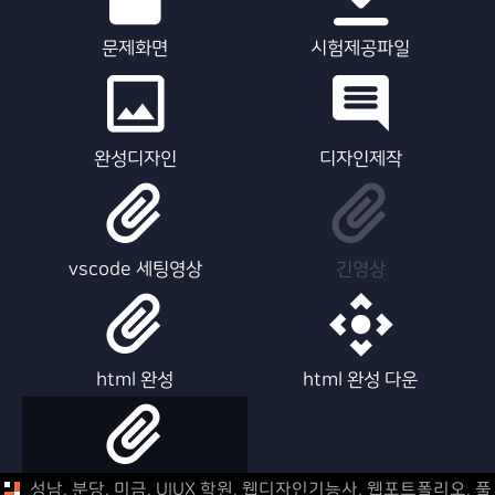
문제화면
시험제공파일
완성디자인
디자인제작
vscode 세팅영상
긴영상
html 완성
html 완성 다운
html 제작영상
성남, 분당, 미금, UIUX 학원, 웹디자인기능사, 웹포트폴리오,
풀