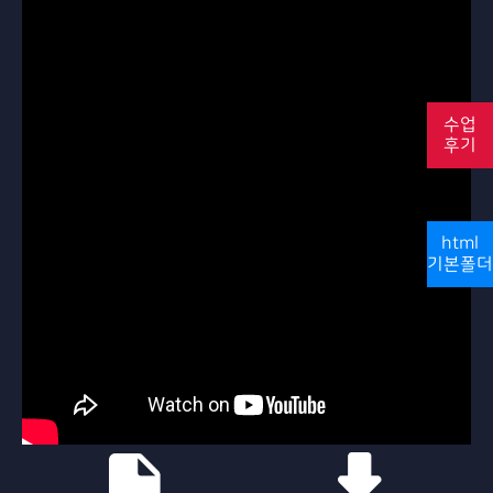
수업
후기
html
기본폴더