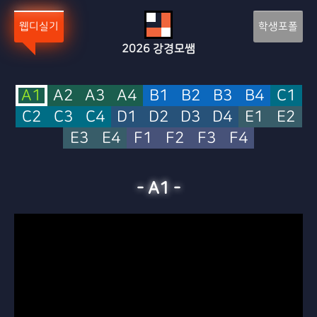
웹디실기
학생포폴
2026
강경모쌤
A1
A2
A3
A4
B1
B2
B3
B4
C1
C2
C3
C4
D1
D2
D3
D4
E1
E2
E3
E4
F1
F2
F3
F4
-
A1
-