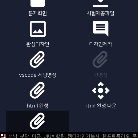
문제화면
시험제공파일
완성디자인
디자인제작
vscode 세팅영상
긴영상
html 완성
html 완성 다운
html 제작영상
성남, 분당, 미금, UIUX 학원, 웹디자인기능사, 웹포트폴리오,
풀