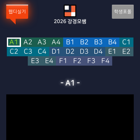
웹디실기
학생포폴
2026
강경모쌤
A1
A2
A3
A4
B1
B2
B3
B4
C1
C2
C3
C4
D1
D2
D3
D4
E1
E2
E3
E4
F1
F2
F3
F4
-
A1
-