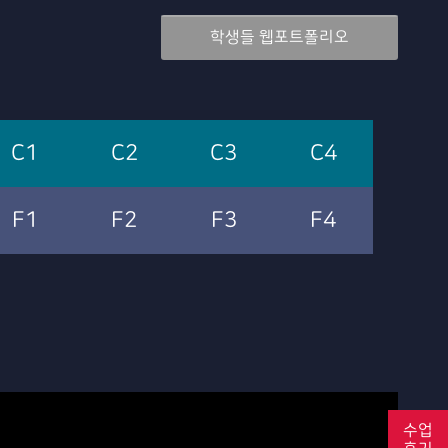
학생들 웹포트폴리오
C1
C2
C3
C4
F1
F2
F3
F4
수업