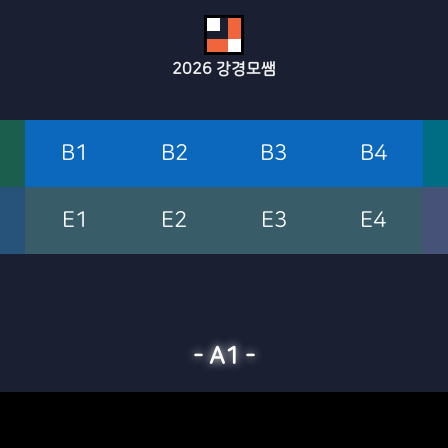
2026
강경모쌤
B1
B2
B3
B4
E1
E2
E3
E4
-
A1
-