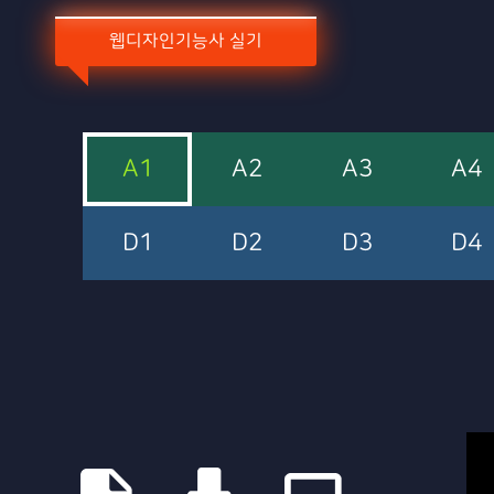
웹디자인기능사 실기
A1
A2
A3
A4
D1
D2
D3
D4