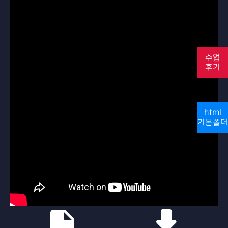
수업
후기
html
기본폴더