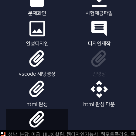
문제화면
시험제공파일
완성디자인
디자인제작
vscode 세팅영상
긴영상
html 완성
html 완성 다운
html 제작영상
성남, 분당, 미금, UIUX 학원, 웹디자인기능사, 웹포트폴리오,
풀