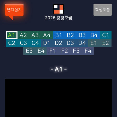
Sketchbook5, 스케치북5
Sketchbook5, 스케치북5
웹디실기
학생포폴
2026
강경모쌤
A1
A2
A3
A4
B1
B2
B3
B4
C1
C2
C3
C4
D1
D2
D3
D4
E1
E2
E3
E4
F1
F2
F3
F4
-
A1
-