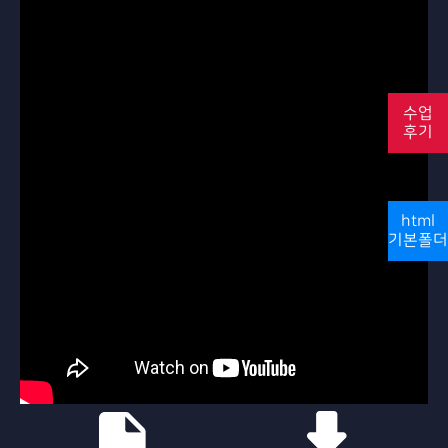
수업
후기
html
기본폴더