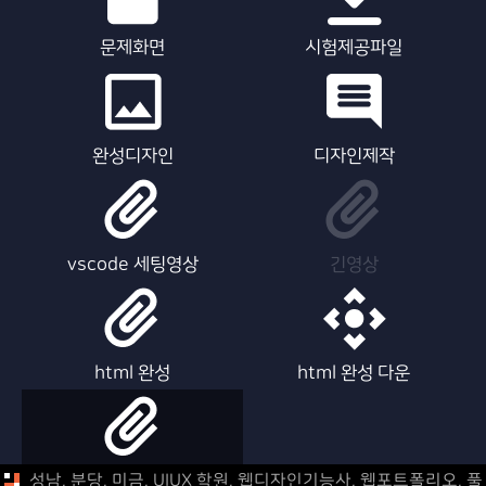
문제화면
시험제공파일
완성디자인
디자인제작
vscode 세팅영상
긴영상
html 완성
html 완성 다운
html 제작영상
성남, 분당, 미금, UIUX 학원, 웹디자인기능사, 웹포트폴리오,
풀