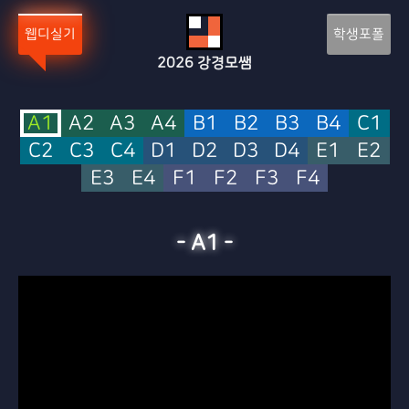
Sketchbook5, 스케치북5
Sketchbook5, 스케치북5
웹디실기
학생포폴
2026
강경모쌤
A1
A2
A3
A4
B1
B2
B3
B4
C1
C2
C3
C4
D1
D2
D3
D4
E1
E2
E3
E4
F1
F2
F3
F4
-
A1
-