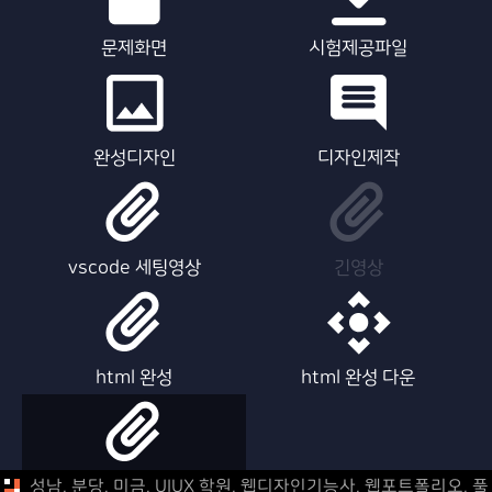
문제화면
시험제공파일
완성디자인
디자인제작
vscode 세팅영상
긴영상
html 완성
html 완성 다운
html 제작영상
성남, 분당, 미금, UIUX 학원, 웹디자인기능사, 웹포트폴리오,
풀