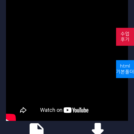
수업
후기
html
기본폴더