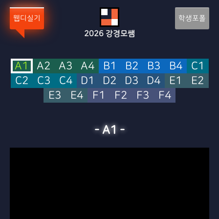
Sketchbook5, 스케치북5
Sketchbook5, 스케치북5
웹디실기
학생포폴
2026
강경모쌤
A1
A2
A3
A4
B1
B2
B3
B4
C1
C2
C3
C4
D1
D2
D3
D4
E1
E2
E3
E4
F1
F2
F3
F4
-
A1
-