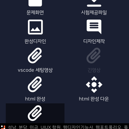
문제화면
시험제공파일
완성디자인
디자인제작
vscode 세팅영상
긴영상
html 완성
html 완성 다운
html 제작영상
성남, 분당, 미금, UIUX 학원, 웹디자인기능사, 웹포트폴리오,
풀