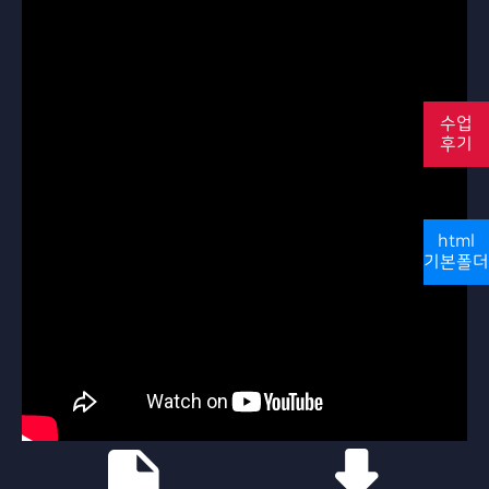
수업
후기
html
기본폴더