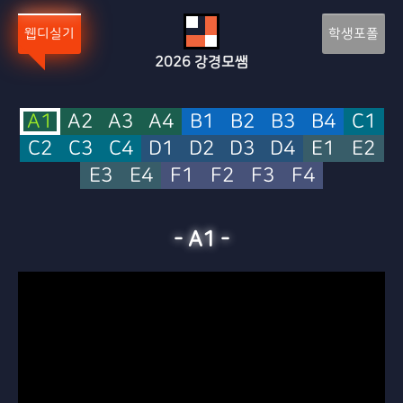
Sketchbook5, 스케치북5
Sketchbook5, 스케치북5
웹디실기
학생포폴
2026
강경모쌤
A1
A2
A3
A4
B1
B2
B3
B4
C1
C2
C3
C4
D1
D2
D3
D4
E1
E2
E3
E4
F1
F2
F3
F4
-
A1
-