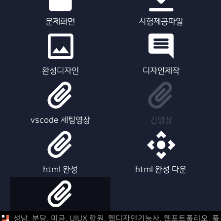
문제화면
시험제공파일
완성디자인
디자인제작
vscode 세팅영상
긴영상
html 완성
html 완성 다운
html 제작영상
성남, 분당, 미금, UIUX 학원, 웹디자인기능사, 웹포트폴리오,
풀