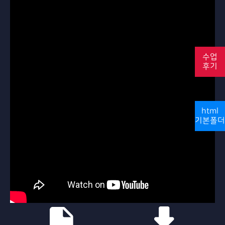
수업
후기
html
기본폴더