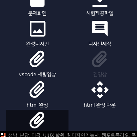
문제화면
시험제공파일
완성디자인
디자인제작
vscode 세팅영상
긴영상
html 완성
html 완성 다운
html 제작영상
성남, 분당, 미금, UIUX 학원, 웹디자인기능사, 웹포트폴리오,
풀