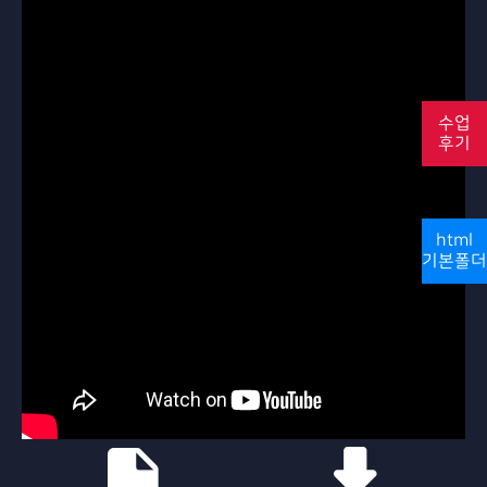
수업
후기
html
기본폴더