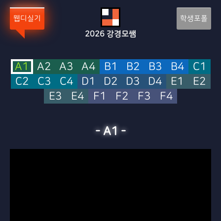
Sketchbook5, 스케치북5
Sketchbook5, 스케치북5
웹디실기
학생포폴
2026
강경모쌤
A1
A2
A3
A4
B1
B2
B3
B4
C1
C2
C3
C4
D1
D2
D3
D4
E1
E2
E3
E4
F1
F2
F3
F4
-
A1
-