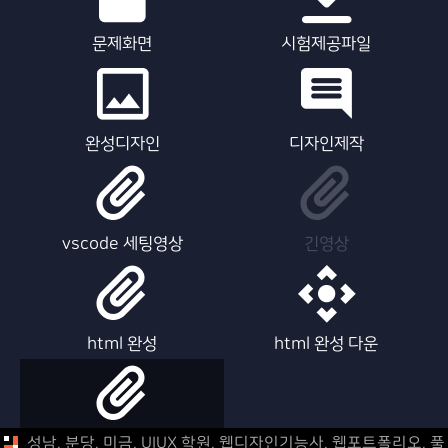
문제화면
시험제공파일
완성디자인
디자인제작
vscode 세팅영상
긴영상
html 완성
html 완성 다운
html 제작영상
성남, 분당, 미금, UIUX 학원, 웹디자인기능사, 웹포트폴리오,
풀