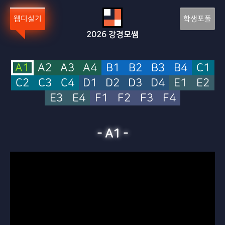
Sketchbook5, 스케치북5
Sketchbook5, 스케치북5
웹디실기
학생포폴
2026
강경모쌤
A1
A2
A3
A4
B1
B2
B3
B4
C1
C2
C3
C4
D1
D2
D3
D4
E1
E2
E3
E4
F1
F2
F3
F4
-
A1
-