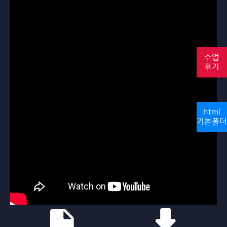
수업
후기
html
기본폴더